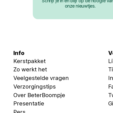
Schrijf je in en blijf op de hoogte van
onze nieuwtjes.
Info
V
Kerstpakket
L
Zo werkt het
T
Veelgestelde vragen
I
Verzorgingstips
F
Over BeterBoompje
T
Presentatie
G
Pers