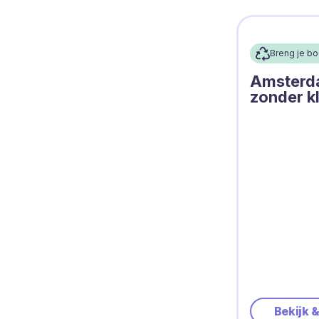
Breng je b
Amsterda
zonder kl
Bekijk 