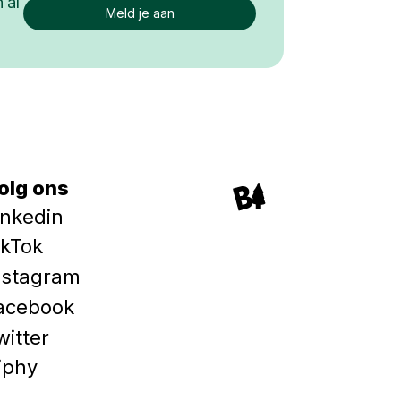
 al
olg ons
inkedin
ikTok
nstagram
acebook
witter
iphy