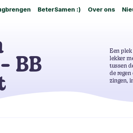
ugbrengen
BeterSamen :)
Over ons
Ni
m
Een plek
- BB
lekker me
tussen d
de regen 
t
zingen, i