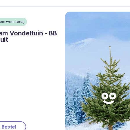
oom weer terug
m Vondeltuin - BB
uit
& Bestel