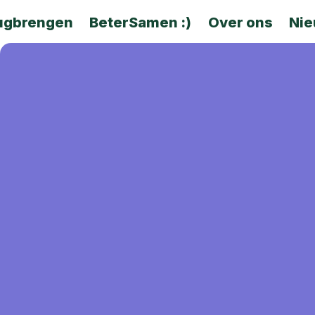
ugbrengen
BeterSamen :)
Over ons
Ni