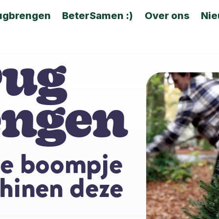
ugbrengen
BeterSamen :)
Over ons
Ni
rug
engen
je boompje
shinen deze