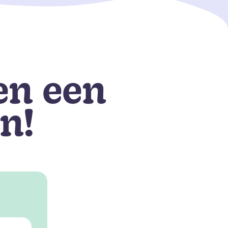
en een
n!