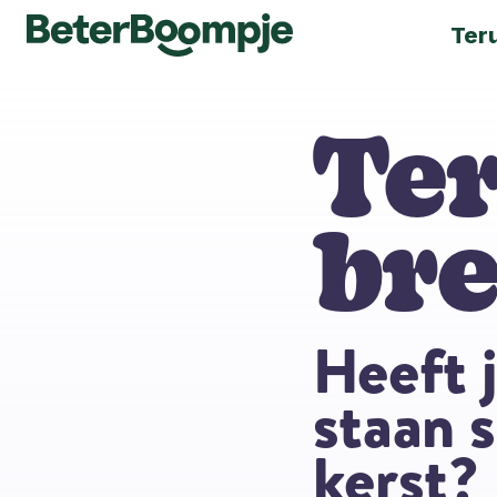
Ter
Te
br
Heeft 
staan 
kerst?