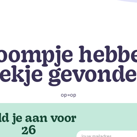
boompje hebb
lekje gevonde
op=op
d je aan voor
26