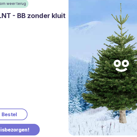
oom weer terug
NT - BB zonder kluit
& Bestel
uisbezorgen!