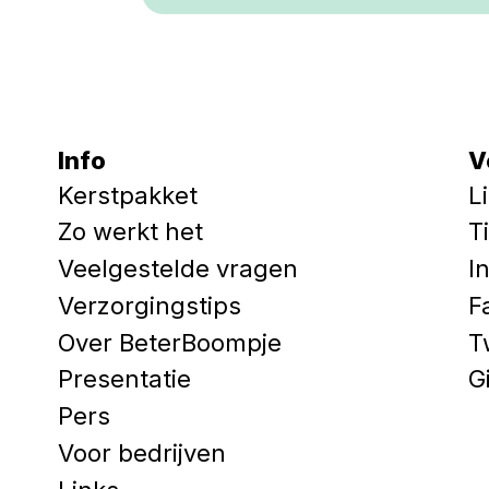
Info
V
Kerstpakket
L
Zo werkt het
T
Veelgestelde vragen
I
Verzorgingstips
F
Over BeterBoompje
T
Presentatie
G
Pers
Voor bedrijven