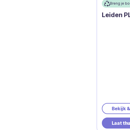
Breng je b
Leiden PL
Bekijk 
Laat th