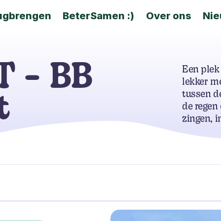
ugbrengen
BeterSamen :)
Over ons
Ni
T - BB
Een plek
lekker me
tussen d
t
de regen 
zingen, i