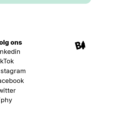
olg ons
inkedin
ikTok
nstagram
acebook
witter
iphy