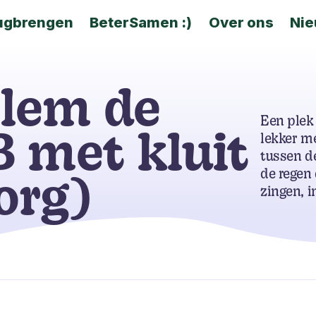
ugbrengen
BeterSamen :)
Over ons
Ni
llem de
Een plek
B met kluit
lekker me
tussen d
de regen 
org)
zingen, i