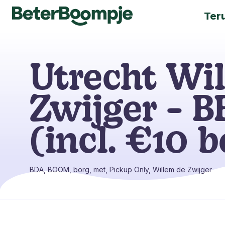
Ter
Utrecht Wi
Zwijger - B
(incl. €10 b
BDA, BOOM, borg, met, Pickup Only, Willem de Zwijger