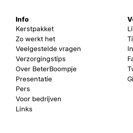
Info
V
Kerstpakket
L
Zo werkt het
T
Veelgestelde vragen
I
Verzorgingstips
F
Over BeterBoompje
T
Presentatie
G
Pers
Voor bedrijven
Links