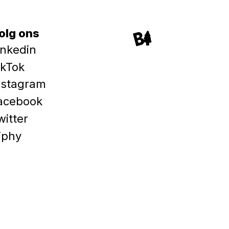
olg ons
inkedin
ikTok
nstagram
acebook
witter
iphy