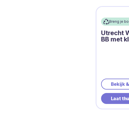
Breng je b
Utrecht W
BB met kl
Bekijk 
Laat th