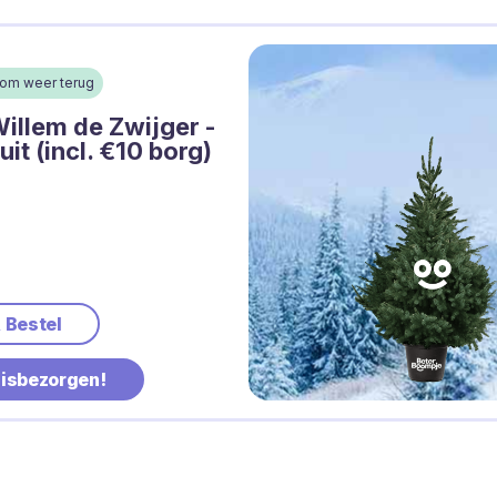
oom weer terug
illem de Zwijger -
uit (incl. €10 borg)
& Bestel
uisbezorgen!