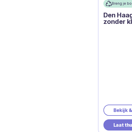
Breng je b
Den Haag
zonder kl
Bekijk 
Laat th