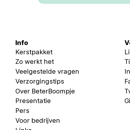
Info
V
Kerstpakket
L
Zo werkt het
T
Veelgestelde vragen
I
Verzorgingstips
F
Over BeterBoompje
T
Presentatie
G
Pers
Voor bedrijven