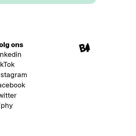
olg ons
inkedin
ikTok
nstagram
acebook
witter
iphy