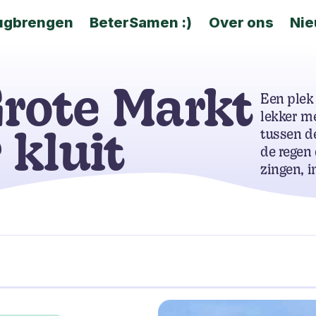
ugbrengen
BeterSamen :)
Over ons
Ni
rote Markt
Een plek
lekker me
tussen d
 kluit
de regen 
zingen, i