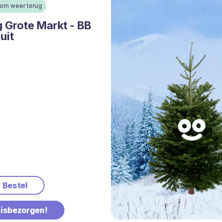
oom weer terug
 Grote Markt - BB
uit
& Bestel
uisbezorgen!