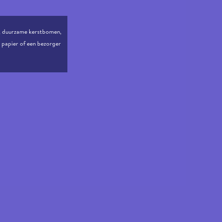
, duurzame kerstbomen,
r papier of een bezorger