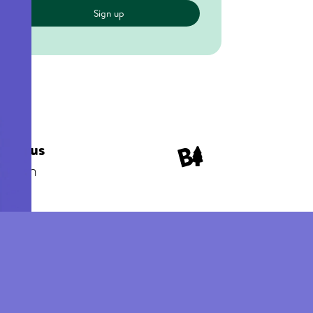
al
llow us
nkedin
kTok
stagram
cebook
itter
phy