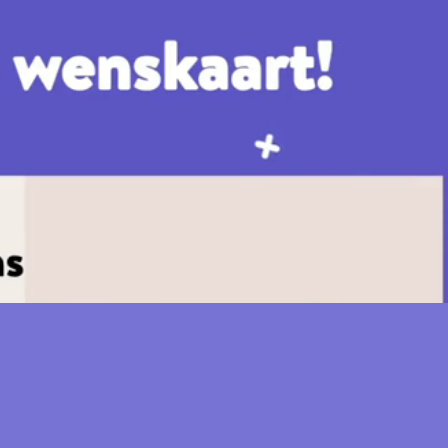
Schrijf je in en blijf op de hoogte van 
onze nieuwtjes.
Infos
Fo
Christmas package
Li
This is how it works
Ti
FAQs
In
Care tips
Fa
About BeterBoompje
Tw
Presentation
Gi
Press