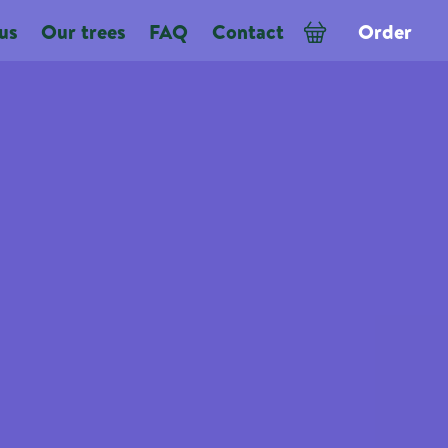
us
Our trees
FAQ
Contact
Order