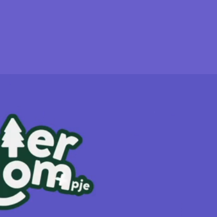
Meld je aan
o collaborate?