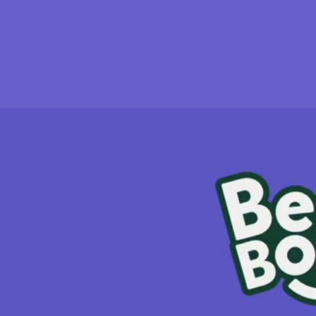
Contact
Do you have a question or would you like t
wil je graag samenwerken?