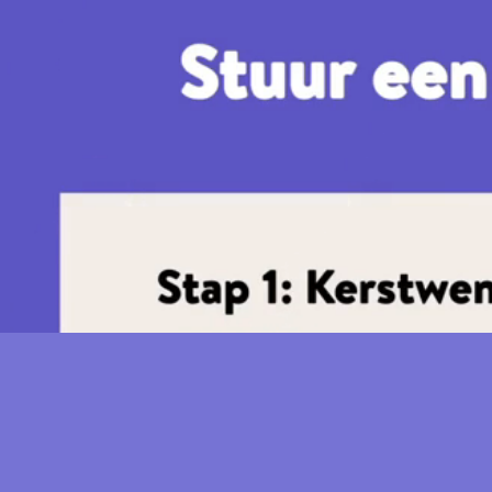
Get in touch:)
support@beterboompje.nl
Actuals
Our trees
Our trees
News
Locations
Webshop
Bringing back trees
Help out?