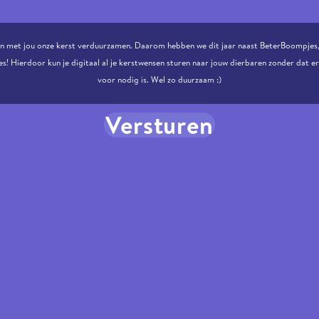
n met jou onze kerst verduurzamen. Daarom hebben we dit jaar naast BeterBoompjes
s! Hierdoor kun je digitaal al je kerstwensen sturen naar jouw dierbaren zonder dat e
voor nodig is. Wel zo duurzaam :)
Versturen