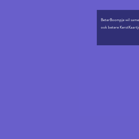
BeterBoompje wil same
ook betere KerstKaartje