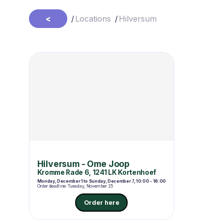
<
/
Locations
/
Hilversum
Hilversum - Ome Joop
Kromme Rade 6, 1241 LK Kortenhoef
Monday, December 1 to Sunday, December 7, 10:00 - 16:00
Order deadline: Tuesday, November 25
Order here