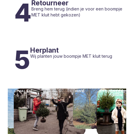
4
Retourneer
Breng hem terug (indien je voor een boompje
MET kluit hebt gekozen)
5
Herplant
Wij planten jouw boompje MET kluit terug
OPHALEN
SHINE
RETOURNEER
HERPL