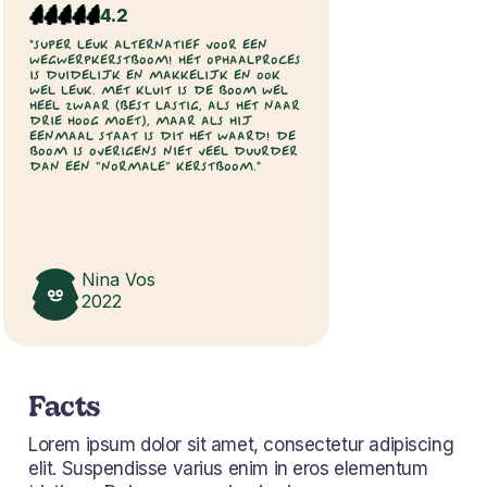
4.2
"SUPER LEUK ALTERNATIEF VOOR EEN
WEGWERPKERSTBOOM! HET OPHAALPROCES
IS DUIDELIJK EN MAKKELIJK EN OOK
WEL LEUK. MET KLUIT IS DE BOOM WEL
HEEL ZWAAR (BEST LASTIG, ALS HET NAAR
DRIE HOOG MOET), MAAR ALS HIJ
EENMAAL STAAT IS DIT HET WAARD! DE
BOOM IS OVERIGENS NIET VEEL DUURDER
DAN EEN “NORMALE” KERSTBOOM."
Nina Vos
2022
Facts
Lorem ipsum dolor sit amet, consectetur adipiscing
elit. Suspendisse varius enim in eros elementum