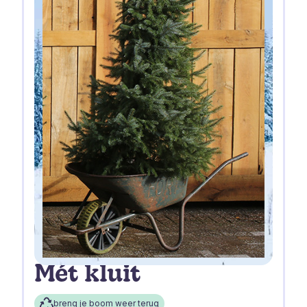
Mét kluit
breng je boom weer terug