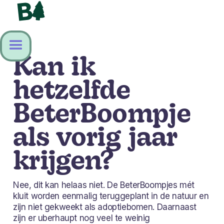
Kan ik
hetzelfde
BeterBoompje
als vorig jaar
krijgen?
Nee, dit kan helaas niet. De BeterBoompjes mét
kluit worden eenmalig teruggeplant in de natuur en
zijn niet gekweekt als adoptiebomen. Daarnaast
zijn er uberhaupt nog veel te weinig