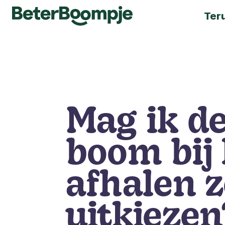
Ter
Mag ik d
boom bij
afhalen z
uitkiezen