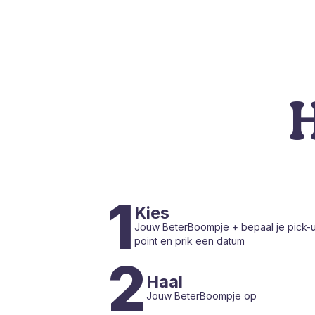
H
1
Kies
Jouw BeterBoompje + bepaal je pick-
point en prik een datum
2
Haal
Jouw BeterBoompje op