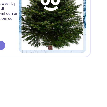
 weer bij
rdt
romheen en
t om de