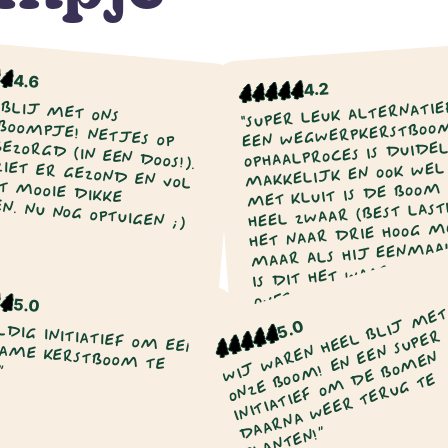
4.6
4.2
 BLIJ MET ONS
"SUPER LEUK ALTERNATIE
EEN WEGWERPKERSTBOOM
E! NETJES OP TIJD BEZORGD (IN EEN DOOS!).
OPHAALPROCES IS DUIDE
ER GEZOND EN VOL UIT MET MOOIE DIKKE
MAKKELIJK EN OOK WEL 
MET KLUIT IS DE BOOM
N. NU NOG OPTUIGEN ;)
HEEL ZWAAR (BEST LASTI
HET NAAR DRIE HOOG MO
MAAR ALS HIJ EENMAA
IS DIT HET WAARD! DE
OVERIGENS NIET VEEL 
5.0
DAN EEN “NORMALE”
W
L
M
N
T
T
Pepijn van de
5.0
Nina Vos
KERSTBOOM."
L
R
Vondervoort
2022
2022
R
E
N
EN!”
O
D
E
D
N!”