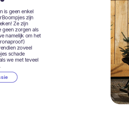
 is geen enkel
erBoompjes zijn
eken! Ze zijn
e geen zorgen als
 we namelijk om het
oronaproof)
ovendien zoveel
jes schade
als we met teveel
.
ssie