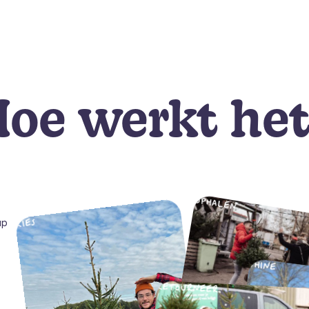
oe werkt he
OPHALEN
KIES
up
SHINE
RETOURNEER
HERPLANTEN