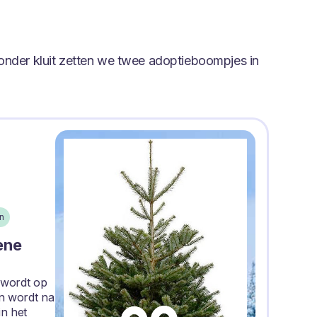
onder kluit zetten we twee adoptieboompjes in
n
ene
 wordt op
n wordt na
in het