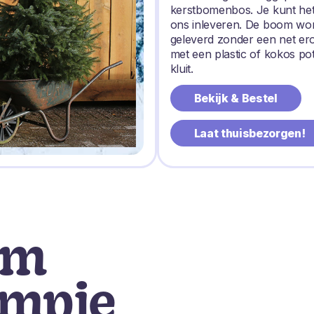
kerstbomenbos. Je kunt het
ons inleveren. De boom wo
geleverd zonder een net e
met een plastic of kokos po
kluit.
Bekijk & Bestel
Laat thuisbezorgen!
om
ompje