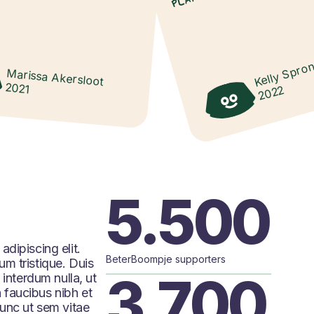
Kelly Spro
Marissa Akersloot
2021
2022
5.500
dipiscing elit.
BeterBoompje supporters
m tristique. Duis
3.700
 interdum nulla, ut
 faucibus nibh et
Nunc ut sem vitae