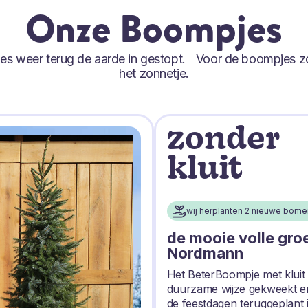
Onze Boompjes
tjes weer terug de aarde in gestopt. Voor de boompjes z
het zonnetje.
zonder
kluit
wij herplanten 2 nieuwe bome
de mooie volle gro
Nordmann
Het BeterBoompje met kluit
duurzame wijze gekweekt e
de feestdagen teruggeplant 