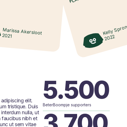
Kelly Spro
Marissa Akersloot
2021
2022
5.500
dipiscing elit.
BeterBoompje supporters
m tristique. Duis
3.700
 interdum nulla, ut
 faucibus nibh et
Nunc ut sem vitae