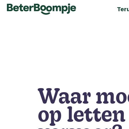
Ter
Waar moe
op letten 