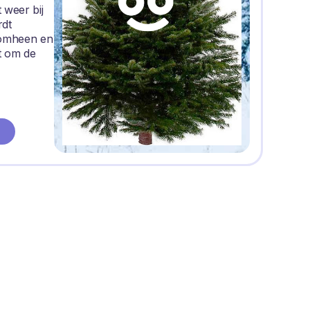
 weer bij
rdt
romheen en
t om de