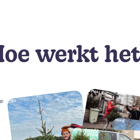
oe werkt he
OPHALEN
KIES
up
SHINE
RETOURNEER
HERPLANTEN