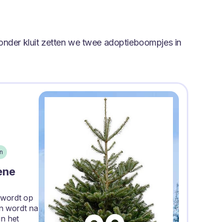
onder kluit zetten we twee adoptieboompjes in
n
ene
 wordt op
n wordt na
in het