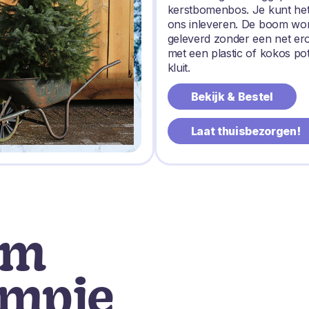
kerstbomenbos. Je kunt het
ons inleveren. De boom wo
geleverd zonder een net e
met een plastic of kokos po
kluit.
Bekijk & Bestel
Laat thuisbezorgen!
om
ompje