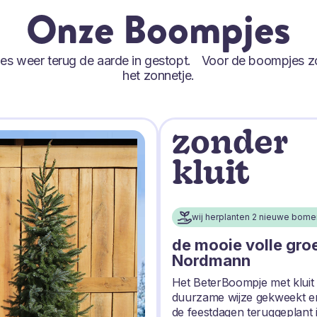
Onze Boompjes
tjes weer terug de aarde in gestopt. Voor de boompjes z
het zonnetje.
zonder
kluit
wij herplanten 2 nieuwe bome
de mooie volle gro
Nordmann
Het BeterBoompje met kluit
duurzame wijze gekweekt e
de feestdagen teruggeplant 