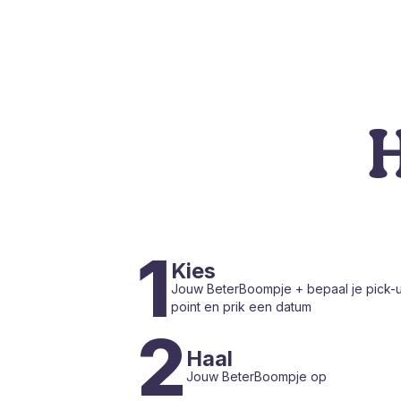
H
1
Kies
Jouw BeterBoompje + bepaal je pick-
point en prik een datum
2
Haal
Jouw BeterBoompje op