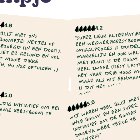
4.6
4.2
 BLIJ MET ONS
"SUPER LEUK ALTERNATIE
EEN WEGWERPKERSTBOOM
E! NETJES OP TIJD BEZORGD (IN EEN DOOS!).
OPHAALPROCES IS DUIDE
ER GEZOND EN VOL UIT MET MOOIE DIKKE
MAKKELIJK EN OOK WEL 
MET KLUIT IS DE BOOM
N. NU NOG OPTUIGEN ;)
HEEL ZWAAR (BEST LASTI
HET NAAR DRIE HOOG MO
MAAR ALS HIJ EENMAA
IS DIT HET WAARD! DE
OVERIGENS NIET VEEL 
5.0
DAN EEN “NORMALE”
W
L
M
N
T
T
Pepijn van de
5.0
Nina Vos
KERSTBOOM."
L
R
Vondervoort
2022
2022
R
E
N
EN!”
O
D
E
D
N!”