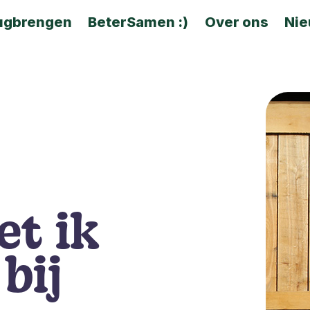
ugbrengen
BeterSamen :)
Over ons
Ni
t ik
bij