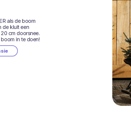
ER als de boom
m de kluit een
n 20 cm doorsnee.
 boom in te doen!
ssie