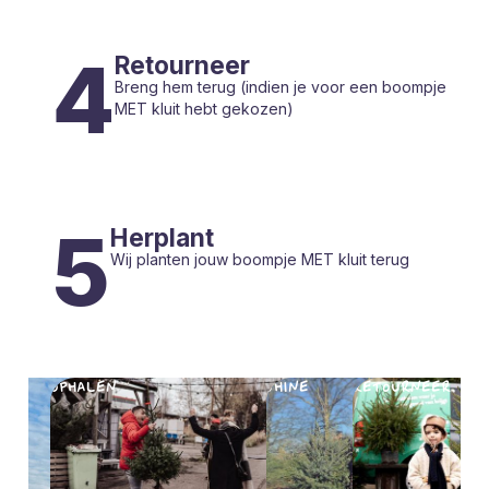
4
Retourneer
Breng hem terug (indien je voor een boompje
MET kluit hebt gekozen)
5
Herplant
Wij planten jouw boompje MET kluit terug
OPHALEN
SHINE
RETOURNEER
HERPL