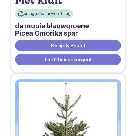
Mét kluit
breng je boom weer terug
de mooie blauwgroene
Picea Omorika spar
Bekijk & Bestel
Laat thuisbezorgen!