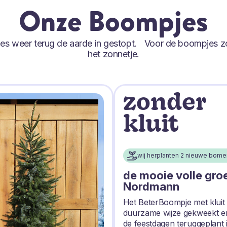
Onze Boompjes
tjes weer terug de aarde in gestopt. Voor de boompjes z
het zonnetje.
zonder
kluit
wij herplanten 2 nieuwe bome
de mooie volle gro
Nordmann
Het BeterBoompje met kluit
duurzame wijze gekweekt e
de feestdagen teruggeplant 