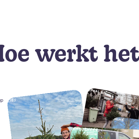
oe werkt he
OPHALEN
KIES
up
SHINE
RETOURNEER
HERPLANTEN