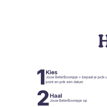
H
1
Kies
Jouw BeterBoompje + bepaal je pick-
point en prik een datum
2
Haal
Jouw BeterBoompje op