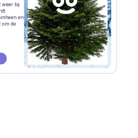
 weer bij
rdt
romheen en
t om de