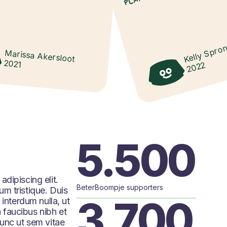
Kelly Spro
Marissa Akersloot
2021
2022
5.500
dipiscing elit.
BeterBoompje supporters
m tristique. Duis
3.700
 interdum nulla, ut
 faucibus nibh et
Nunc ut sem vitae