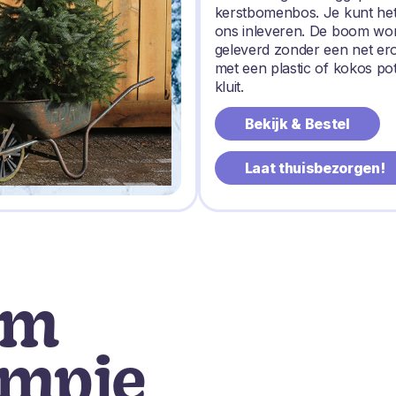
kerstbomenbos. Je kunt het
ons inleveren. De boom wo
geleverd zonder een net e
met een plastic of kokos po
kluit.
Bekijk & Bestel
Laat thuisbezorgen!
om
ompje