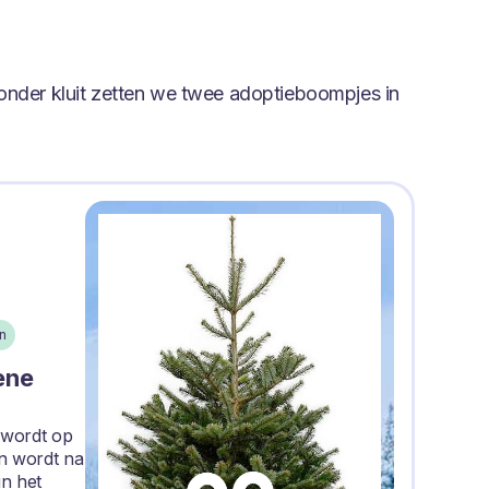
onder kluit zetten we twee adoptieboompjes in
n
ene
 wordt op
n wordt na
in het