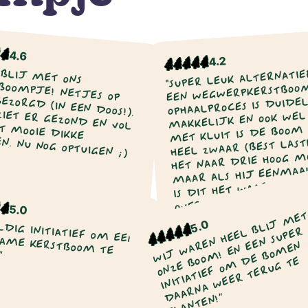
4.6
4.2
 BLIJ MET ONS
"SUPER LEUK ALTERNATIE
EEN WEGWERPKERSTBOOM
E! NETJES OP TIJD BEZORGD (IN EEN DOOS!).
OPHAALPROCES IS DUIDE
ER GEZOND EN VOL UIT MET MOOIE DIKKE
MAKKELIJK EN OOK WEL 
MET KLUIT IS DE BOOM
N. NU NOG OPTUIGEN ;)
HEEL ZWAAR (BEST LASTI
HET NAAR DRIE HOOG MO
MAAR ALS HIJ EENMAA
IS DIT HET WAARD! DE
OVERIGENS NIET VEEL 
5.0
DAN EEN “NORMALE”
W
L
M
N
T
T
Pepijn van de
5.0
Nina Vos
KERSTBOOM."
L
R
Vondervoort
2022
2022
R
E
N
EN!”
O
D
E
D
N!”