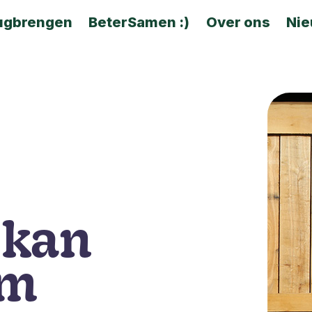
ugbrengen
BeterSamen :)
Over ons
Ni
 kan
om