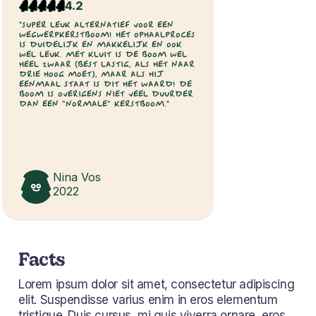
4.2
"SUPER LEUK ALTERNATIEF VOOR EEN
WEGWERPKERSTBOOM! HET OPHAALPROCES
IS DUIDELIJK EN MAKKELIJK EN OOK
WEL LEUK. MET KLUIT IS DE BOOM WEL
HEEL ZWAAR (BEST LASTIG, ALS HET NAAR
DRIE HOOG MOET), MAAR ALS HIJ
EENMAAL STAAT IS DIT HET WAARD! DE
BOOM IS OVERIGENS NIET VEEL DUURDER
DAN EEN “NORMALE” KERSTBOOM."
Nina Vos
2022
Facts
Lorem ipsum dolor sit amet, consectetur adipiscing
elit. Suspendisse varius enim in eros elementum
tristique. Duis cursus, mi quis viverra ornare, eros