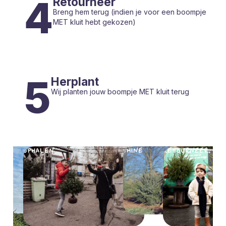
4
Retourneer
Breng hem terug (indien je voor een boompje
MET kluit hebt gekozen)
5
Herplant
Wij planten jouw boompje MET kluit terug
OPHALEN
SHINE
RETOURNEER
HERPL