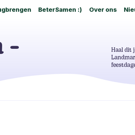
ugbrengen
BeterSamen :)
Over ons
Ni
 -
Haal dit 
Landmar
feestdage