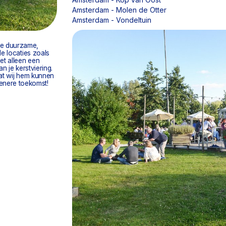
Amsterdam - Molen de Otter
Amsterdam - Vondeltuin
 je duurzame,
de locaties zoals
et alleen een
n je kerstviering.
dat wij hem kunnen
enere toekomst!