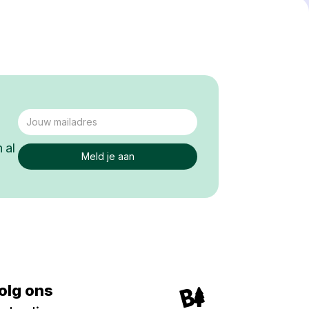
 al
olg ons