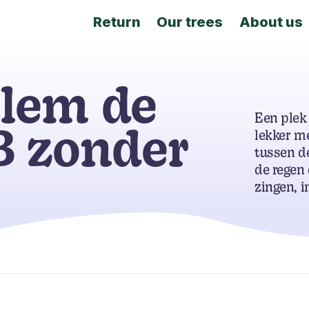
Return
Our trees
About us
llem de
Een plek
B zonder
lekker me
tussen d
de regen 
zingen, i