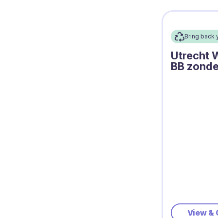
Bring back 
Utrecht W
BB zonder
View & 