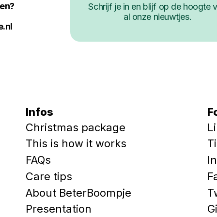
ken?
Schrijf je in en blijf op de hoogte 
al onze nieuwtjes.
.nl
Infos
F
Christmas package
L
This is how it works
T
FAQs
I
Care tips
F
About BeterBoompje
T
Presentation
G