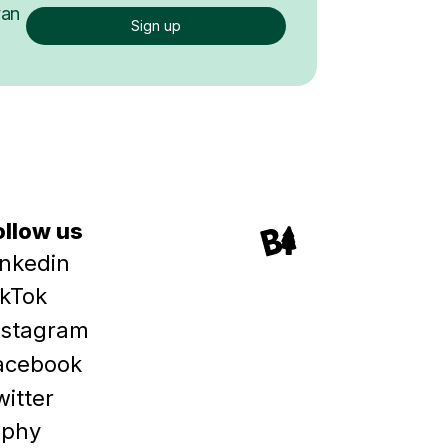
van
ollow us
inkedin
ikTok
nstagram
acebook
witter
iphy