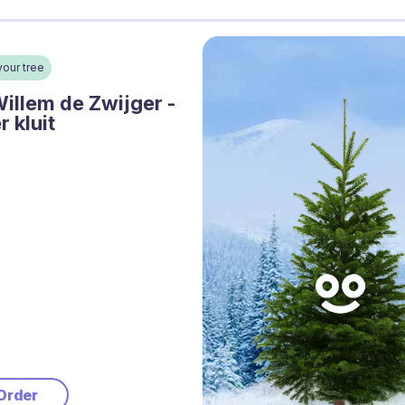
your tree
illem de Zwijger -
 kluit
Order