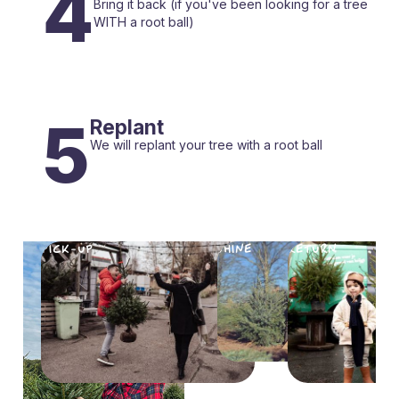
4
Bring it back (if you've been looking for a tree
WITH a root ball)
5
Replant
We will replant your tree with a root ball
SE
PICK-UP
SHINE
RETURN
REPLA