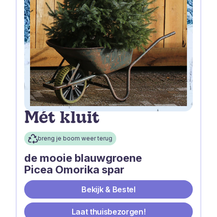
Mét kluit
breng je boom weer terug
de mooie blauwgroene
Picea Omorika spar
Bekijk & Bestel
Laat thuisbezorgen!