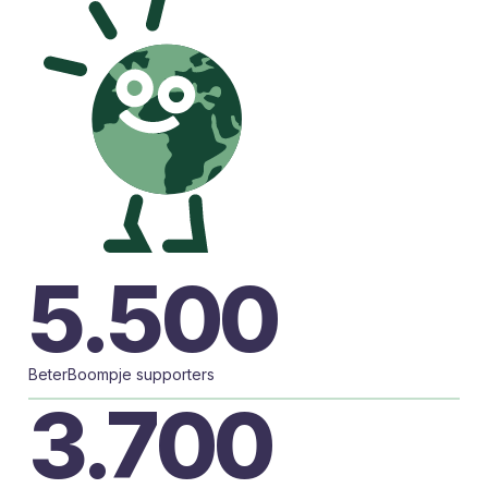
5.500
BeterBoompje supporters
3.700