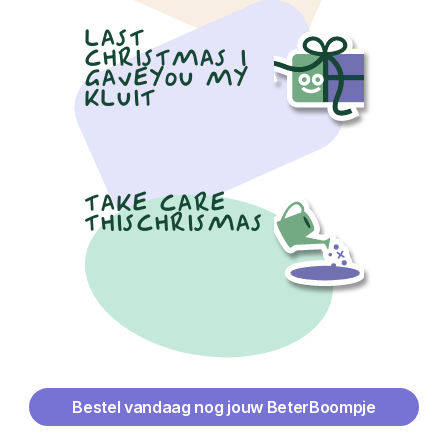
LAST
CHRISTMAS I
GAVEYOU MY
KLUIT
TAKE CARE
THISCHRISMAS
Bestel vandaag nog jouw BeterBoompje