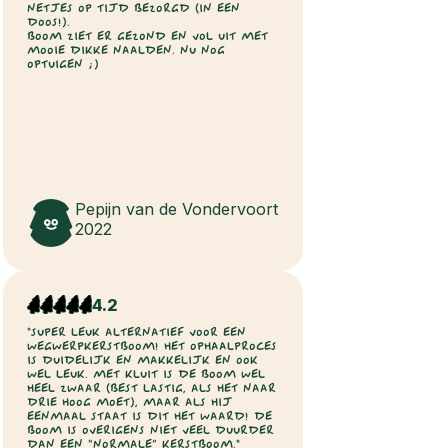
NETJES OP TIJD BEZORGD (IN EEN
DOOS!).
BOOM ZIET ER GEZOND EN VOL UIT MET
MOOIE DIKKE NAALDEN. NU NOG
OPTUIGEN ;)
Pepijn van de Vondervoort
2022
4.2
"SUPER LEUK ALTERNATIEF VOOR EEN
WEGWERPKERSTBOOM! HET OPHAALPROCES
IS DUIDELIJK EN MAKKELIJK EN OOK
WEL LEUK. MET KLUIT IS DE BOOM WEL
HEEL ZWAAR (BEST LASTIG, ALS HET NAAR
DRIE HOOG MOET), MAAR ALS HIJ
EENMAAL STAAT IS DIT HET WAARD! DE
BOOM IS OVERIGENS NIET VEEL DUURDER
DAN EEN “NORMALE” KERSTBOOM."