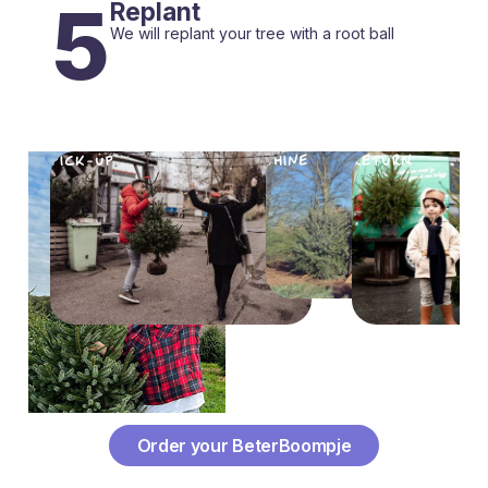
5
Replant
We will replant your tree with a root ball
SE
PICK-UP
SHINE
RETURN
REPLA
Order your BeterBoompje