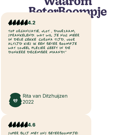
Waarom
BeterBoompje
4.2
TOP ORGANISATIE, VLOT , DUURZAAM,
SPRANKELEND. WAT WIL JE NOG MEER
IN DEZE GEKKE CORONA TIJD, VOOR
ALTIJD KIES IK EEN BETER BOOMPJE
WAT ZOVEEL PLEZIER GEEFT IN DE
DONKERE DECEMBER MAAND!”
Rita van Ditzhuijzen
2022
4.6
SUPER BLIJ MET ONS BETERBOOMPJE!