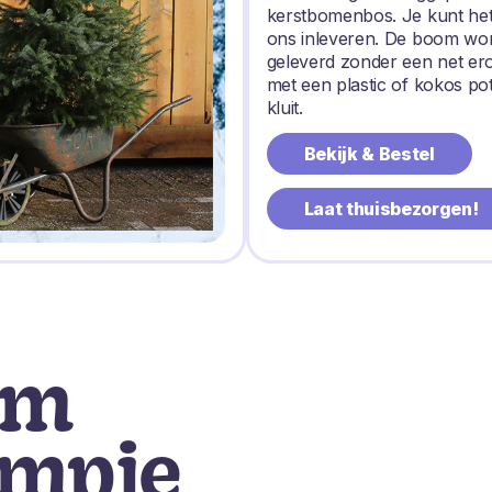
kerstbomenbos. Je kunt het
ons inleveren. De boom wo
geleverd zonder een net e
met een plastic of kokos po
kluit.
Bekijk & Bestel
Laat thuisbezorgen!
om
ompje