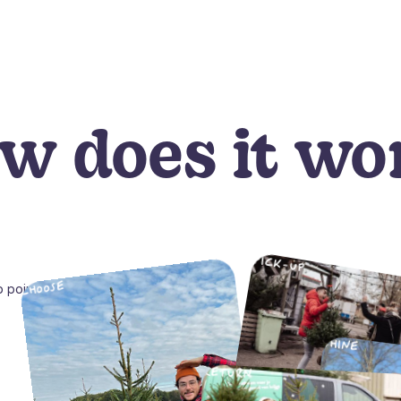
w does it wo
PICK-UP
CHOOSE
 point
SHINE
RETURN
REPLANT