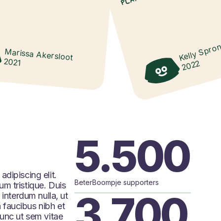
Kelly Spro
Marissa Akersloot
2021
2022
5.500
dipiscing elit.
BeterBoompje supporters
m tristique. Duis
3.700
 interdum nulla, ut
 faucibus nibh et
Nunc ut sem vitae