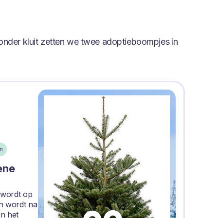
onder kluit zetten we twee adoptieboompjes in
n
ene
 wordt op
n wordt na
in het