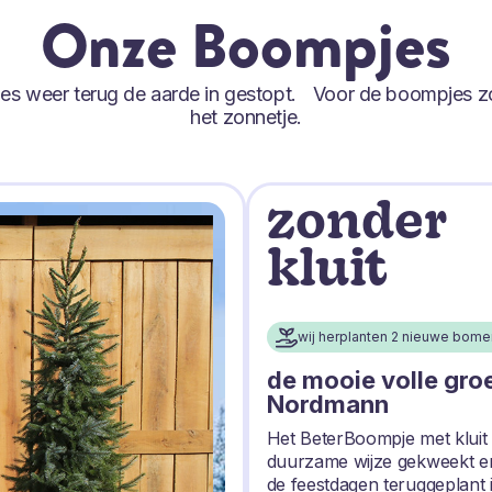
Onze Boompjes
tjes weer terug de aarde in gestopt. Voor de boompjes z
het zonnetje.
zonder
kluit
wij herplanten 2 nieuwe bome
de mooie volle gro
Nordmann
Het BeterBoompje met kluit
duurzame wijze gekweekt e
de feestdagen teruggeplant 