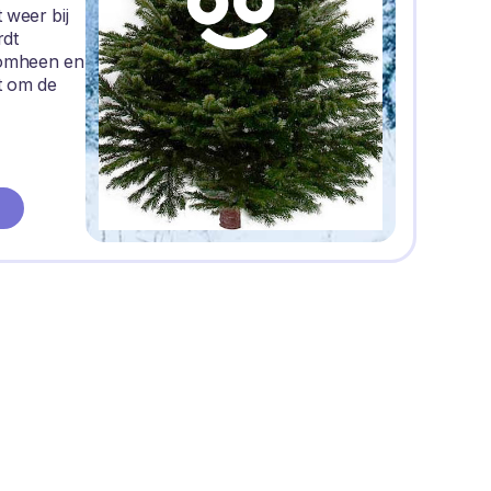
 weer bij
rdt
romheen en
t om de