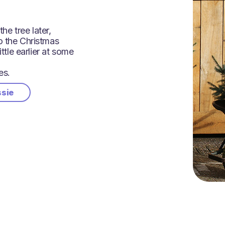
the tree later,
o the Christmas
ittle earlier at some
es.
ssie