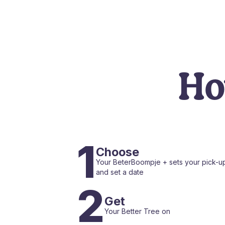
Ho
1
Choose
Your BeterBoompje + sets your pick-up
and set a date
2
Get
Your Better Tree on