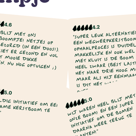
4.6
4.2
 BLIJ MET ONS
"SUPER LEUK ALTERNATIE
EEN WEGWERPKERSTBOOM
E! NETJES OP TIJD BEZORGD (IN EEN DOOS!).
OPHAALPROCES IS DUIDE
ER GEZOND EN VOL UIT MET MOOIE DIKKE
MAKKELIJK EN OOK WEL 
MET KLUIT IS DE BOOM
N. NU NOG OPTUIGEN ;)
HEEL ZWAAR (BEST LASTI
HET NAAR DRIE HOOG MO
MAAR ALS HIJ EENMAA
IS DIT HET WAARD! DE
OVERIGENS NIET VEEL 
5.0
DAN EEN “NORMALE”
W
L
M
N
T
T
Pepijn van de
5.0
Nina Vos
KERSTBOOM."
L
R
Vondervoort
2022
2022
R
E
N
EN!”
O
D
E
D
N!”