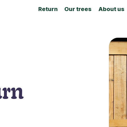
Return
Our trees
About us
urn