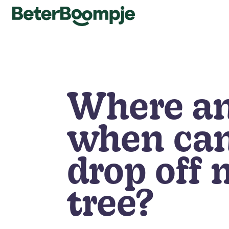
Where a
when can
drop off
tree?