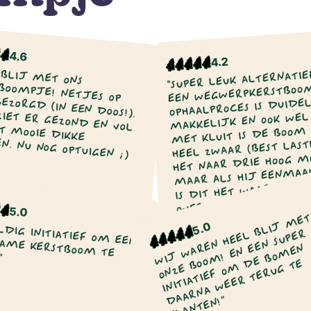
4.6
4.2
 BLIJ MET ONS
"SUPER LEUK ALTERNATIE
EEN WEGWERPKERSTBOOM
E! NETJES OP TIJD BEZORGD (IN EEN DOOS!).
OPHAALPROCES IS DUIDE
ER GEZOND EN VOL UIT MET MOOIE DIKKE
MAKKELIJK EN OOK WEL 
MET KLUIT IS DE BOOM
N. NU NOG OPTUIGEN ;)
HEEL ZWAAR (BEST LASTI
HET NAAR DRIE HOOG MO
MAAR ALS HIJ EENMAA
IS DIT HET WAARD! DE
OVERIGENS NIET VEEL 
5.0
DAN EEN “NORMALE”
W
L
M
N
T
T
Pepijn van de
5.0
Nina Vos
KERSTBOOM."
L
R
Vondervoort
2022
2022
R
E
N
EN!”
O
D
E
D
N!”