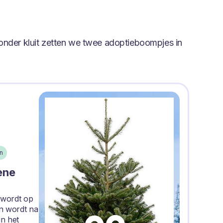
onder kluit zetten we twee adoptieboompjes in
n
ene
 wordt op
n wordt na
in het