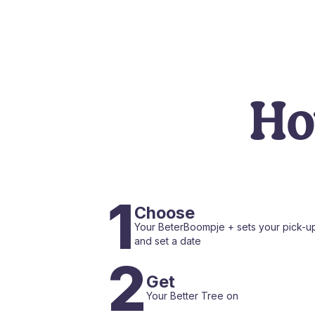
Ho
1
Choose
Your BeterBoompje + sets your pick-up
and set a date
2
Get
Your Better Tree on