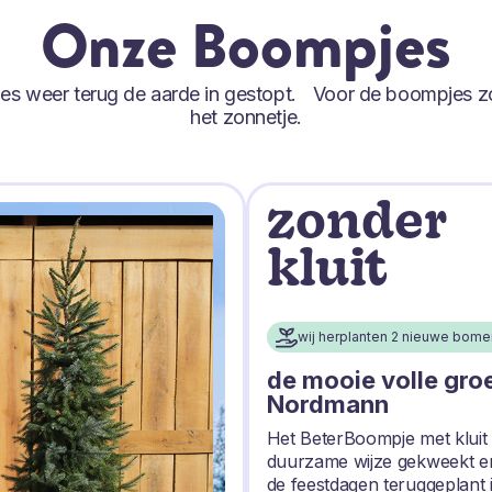
Onze Boompjes
tjes weer terug de aarde in gestopt. Voor de boompjes z
het zonnetje.
zonder
kluit
wij herplanten 2 nieuwe bome
de mooie volle gro
Nordmann
Het BeterBoompje met kluit
duurzame wijze gekweekt e
de feestdagen teruggeplant 