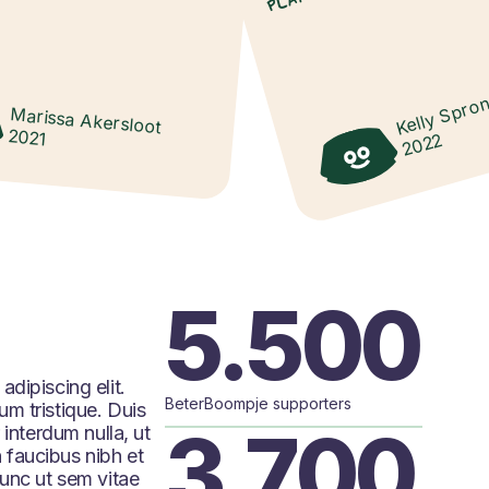
Kelly Spro
Marissa Akersloot
2021
2022
5.500
dipiscing elit.
BeterBoompje supporters
m tristique. Duis
3.700
 interdum nulla, ut
 faucibus nibh et
Nunc ut sem vitae