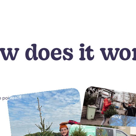
w does it wo
PICK-UP
CHOOSE
 point
SHINE
RETURN
REPLANT