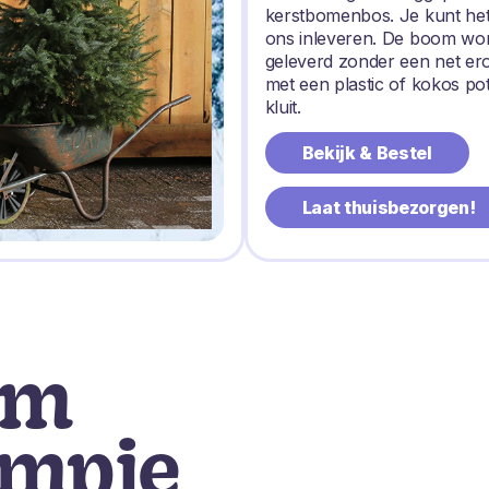
kerstbomenbos. Je kunt het
ons inleveren. De boom wo
geleverd zonder een net e
met een plastic of kokos po
kluit.
Bekijk & Bestel
Laat thuisbezorgen!
om
ompje