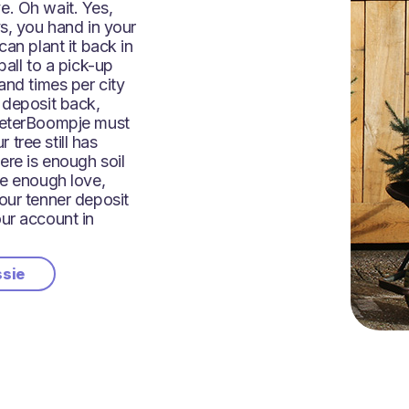
e. Oh wait. Yes,
ys, you hand in your
can plant it back in
ball to a pick-up
and times per city
 deposit back,
 BeterBoompje must
tree still has
ere is enough soil
ee enough love,
our tenner deposit
ur account in
ssie