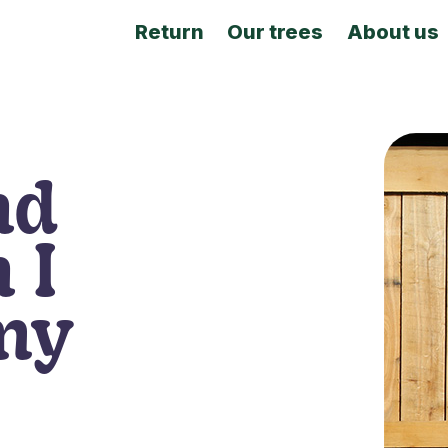
Return
Our trees
About us
nd
 I
 my