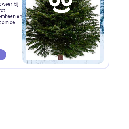
 weer bij
rdt
romheen en
t om de