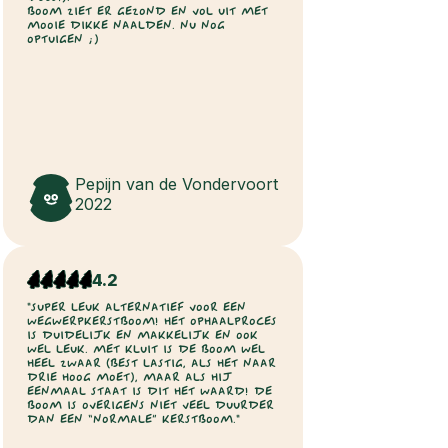
BOOM ZIET ER GEZOND EN VOL UIT MET
MOOIE DIKKE NAALDEN. NU NOG
OPTUIGEN ;)
Pepijn van de Vondervoort
2022
4.2
"SUPER LEUK ALTERNATIEF VOOR EEN
WEGWERPKERSTBOOM! HET OPHAALPROCES
IS DUIDELIJK EN MAKKELIJK EN OOK
WEL LEUK. MET KLUIT IS DE BOOM WEL
HEEL ZWAAR (BEST LASTIG, ALS HET NAAR
DRIE HOOG MOET), MAAR ALS HIJ
EENMAAL STAAT IS DIT HET WAARD! DE
BOOM IS OVERIGENS NIET VEEL DUURDER
DAN EEN “NORMALE” KERSTBOOM."