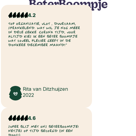
BeterBoompje
4.2
TOP ORGANISATIE, VLOT , DUURZAAM,
SPRANKELEND. WAT WIL JE NOG MEER
IN DEZE GEKKE CORONA TIJD, VOOR
ALTIJD KIES IK EEN BETER BOOMPJE
WAT ZOVEEL PLEZIER GEEFT IN DE
DONKERE DECEMBER MAAND!”
Rita van Ditzhuijzen
2022
4.6
SUPER BLIJ MET ONS BETERBOOMPJE!
NETJES OP TIJD BEZORGD (IN EEN
DOOS!).