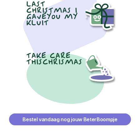
LAST
CHRISTMAS I
GAVEYOU MY
KLUIT
TAKE CARE
THISCHRISMAS
Bestel vandaag nog jouw BeterBoompje