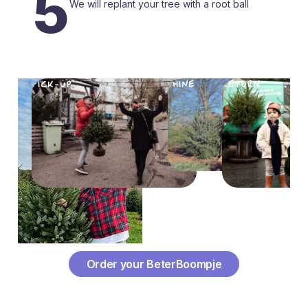
5
We will replant your tree with a root ball
SE
PICK-UP
SHINE
RETURN
REPLA
Order your BeterBoompje