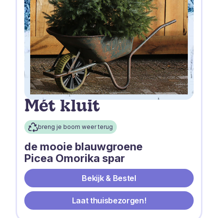
Mét kluit
breng je boom weer terug
de mooie blauwgroene
Picea Omorika spar
Bekijk & Bestel
Laat thuisbezorgen!