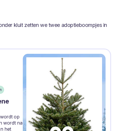
onder kluit zetten we twee adoptieboompjes in
n
ene
 wordt op
n wordt na
in het