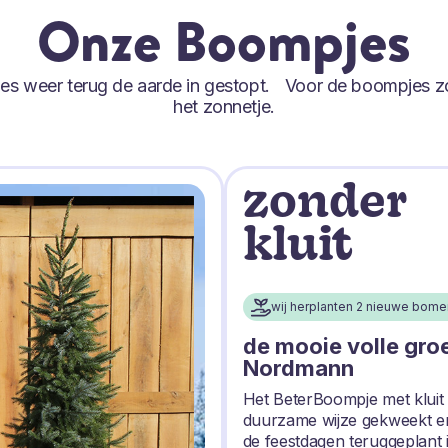
Onze Boompjes
tjes weer terug de aarde in gestopt. Voor de boompjes z
het zonnetje.
zonder
kluit
wij herplanten 2 nieuwe bome
de mooie volle gro
Nordmann
Het BeterBoompje met kluit
duurzame wijze gekweekt e
de feestdagen teruggeplant 