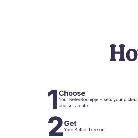
Ho
1
Choose
Your BeterBoompje + sets your pick-up
and set a date
2
Get
Your Better Tree on