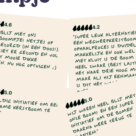
4.6
4.2
 BLIJ MET ONS
"SUPER LEUK ALTERNATIE
EEN WEGWERPKERSTBOOM
E! NETJES OP TIJD BEZORGD (IN EEN DOOS!).
OPHAALPROCES IS DUIDE
ER GEZOND EN VOL UIT MET MOOIE DIKKE
MAKKELIJK EN OOK WEL 
MET KLUIT IS DE BOOM
N. NU NOG OPTUIGEN ;)
HEEL ZWAAR (BEST LASTI
HET NAAR DRIE HOOG MO
MAAR ALS HIJ EENMAA
IS DIT HET WAARD! DE
OVERIGENS NIET VEEL 
5.0
DAN EEN “NORMALE”
W
L
M
N
T
T
Pepijn van de
5.0
Nina Vos
KERSTBOOM."
L
R
Vondervoort
2022
2022
R
E
N
EN!”
O
D
E
D
N!”