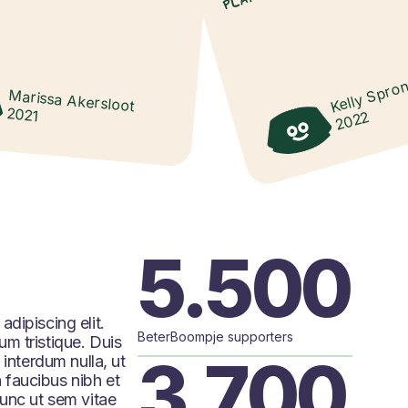
Kelly Spro
Marissa Akersloot
2021
2022
5.500
dipiscing elit.
BeterBoompje supporters
m tristique. Duis
3.700
 interdum nulla, ut
 faucibus nibh et
Nunc ut sem vitae