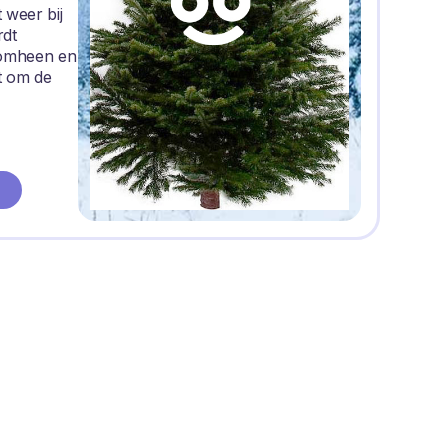
 weer bij
rdt
romheen en
t om de