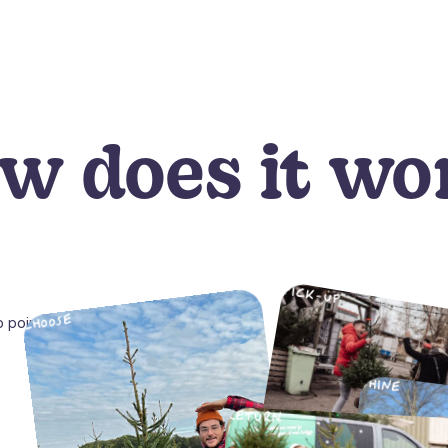
w does it wo
PICK-UP
CHOOSE
 point
SHINE
RETURN
REPLANT