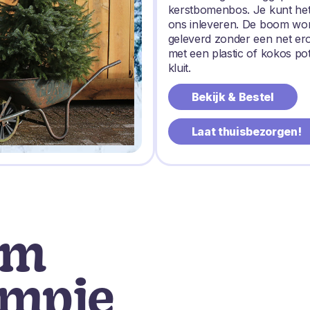
kerstbomenbos. Je kunt het
ons inleveren. De boom wo
geleverd zonder een net e
met een plastic of kokos po
kluit.
Bekijk & Bestel
Laat thuisbezorgen!
om
ompje