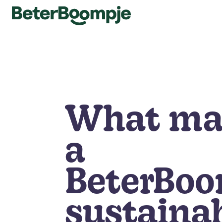
What ma
a
BeterBoo
sustaina