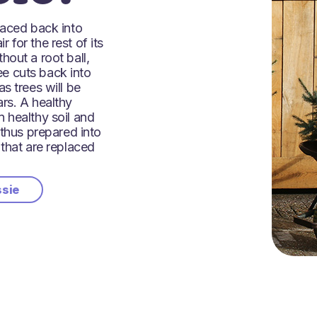
laced back into
for the rest of its
hout a root ball,
e cuts back into
s trees will be
rs. A healthy
 healthy soil and
 thus prepared into
 that are replaced
ssie