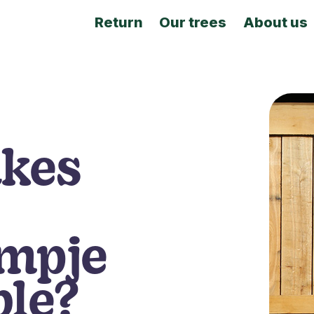
Return
Our trees
About us
kes
mpje
ble?