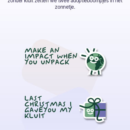
zonder kluit zetten we twee adoptieboompjes in het
zonnetje.
MAKE AN
IMPACT WHEN
YOU UNPACK
LAST
CHRISTMAS I
GAVEYOU MY
KLUIT