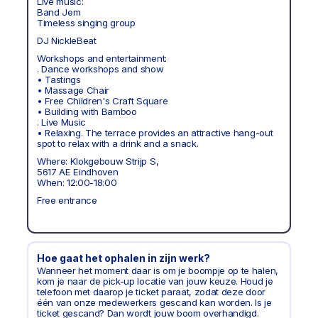
Live music:
Band Jem
Timeless singing group
DJ NickleBeat
Workshops and entertainment:
. Dance workshops and show
• Tastings
• Massage Chair
• Free Children's Craft Square
• Building with Bamboo
. Live Music
• Relaxing. The terrace provides an attractive hang-out
spot to relax with a drink and a snack.
Where: Klokgebouw Strijp S,
5617 AE Eindhoven
When: 12:00-18:00
Free entrance
Hoe gaat het ophalen in zijn werk?
Wanneer het moment daar is om je boompje op te halen,
kom je naar de pick-up locatie van jouw keuze. Houd je
telefoon met daarop je ticket paraat, zodat deze door
één van onze medewerkers gescand kan worden. Is je
ticket gescand? Dan wordt jouw boom overhandigd.