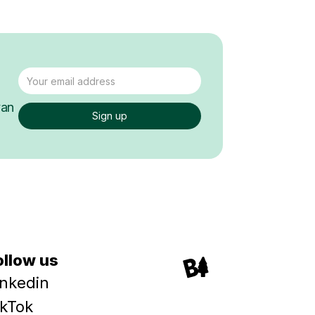
van
ollow us
inkedin
ikTok