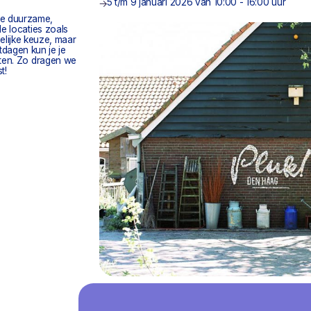
5 t/m 9 januari 2026 van 10:00 - 16:00 uur
 je duurzame,
de locaties zoals
elijke keuze, maar
tdagen kun je je
nten. Zo dragen we
t!