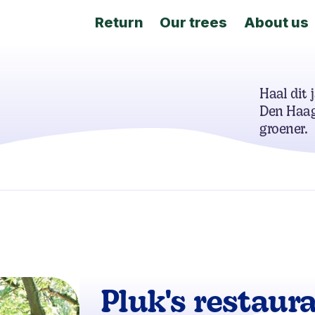
Return
Our trees
About us
Haal dit 
Den Haag
groener.
Pluk's restaur