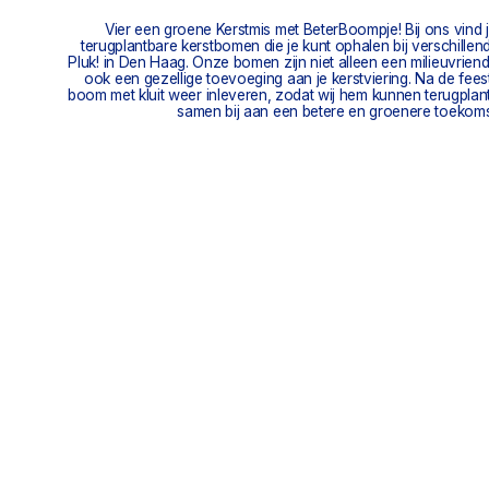
Vier een groene Kerstmis met BeterBoompje! Bij ons vind
terugplantbare kerstbomen die je kunt ophalen bij verschillen
Pluk! in Den Haag. Onze bomen zijn niet alleen een milieuvriend
ook een gezellige toevoeging aan je kerstviering. Na de fees
boom met kluit weer inleveren, zodat wij hem kunnen terugpla
samen bij aan een betere en groenere toekoms