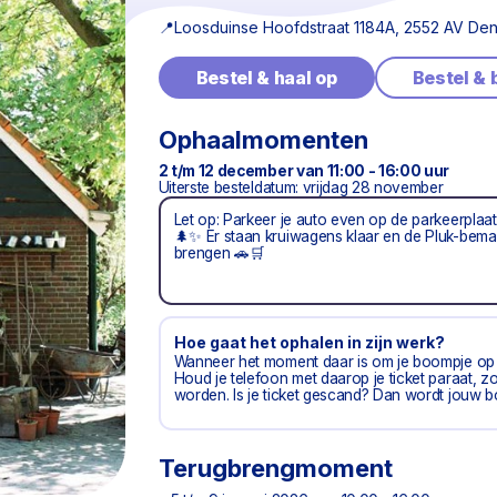
📍
Loosduinse Hoofdstraat 1184A, 2552 AV De
Bestel & haal op
Bestel &
Ophaalmomenten
2 t/m 12 december van 11:00 - 16:00 uur
Uiterste besteldatum: vrijdag 28 november
Let op: Parkeer je auto even op de parkeerplaa
🌲✨ Er staan kruiwagens klaar en de Pluk-bema
brengen 🚗🛒
Hoe gaat het ophalen in zijn werk?
Wanneer het moment daar is om je boompje op t
Houd je telefoon met daarop je ticket paraat
worden. Is je ticket gescand? Dan wordt jouw 
Terugbrengmoment