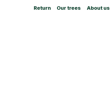
Return
Our trees
About us