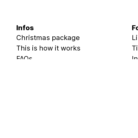
Infos
F
Christmas package
L
This is how it works
T
FAQs
I
Care tips
F
About BeterBoompje
T
Presentation
G
Press
For companies
Lefty