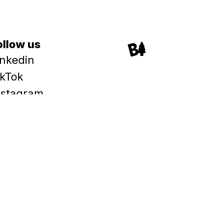
ollow us
inkedin
ikTok
nstagram
acebook
witter
iphy