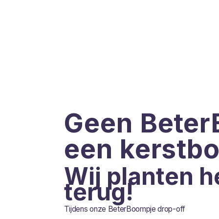
Geen Beter
een kerstb
Wij planten h
terug!
Tijdens onze BeterBoompje drop-off