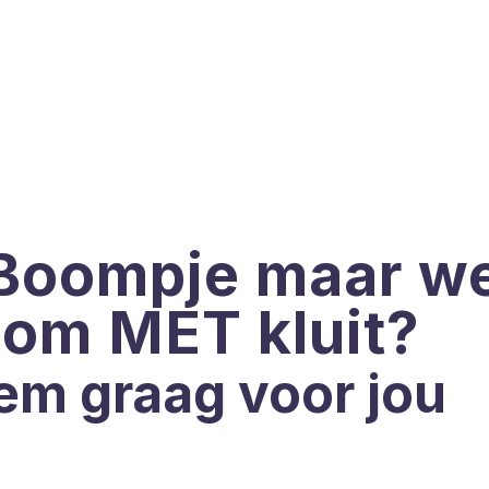
Boompje maar we
oom MET kluit?
em graag voor jou