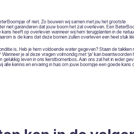
 BeterBoompje of niet. Zo bouwen wij samen met jou het grootste
r niet garanderen dat jouw boom het zal overleven. Een BeterBoo
 kans heeft op overleven wanneer wij hem terugplanten in de natuur.
aarom is de kans dat deze bomen zullen overleven een heel stuk kle
conditie is. Heb je hem voldoende water gegeven? Staan de takken n
? Wanneer je al deze vragen volmondig met ‘ja’ kan beantwoorden 
gelukkig leven in ons kerstbomenbos. Aan ons zal het in ieder geva
j alle kennis en ervaring in huis om jouw boompje een goede kans 