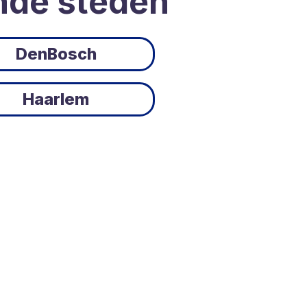
nde steden
DenBosch
Haarlem