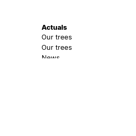
Actuals
Our trees
Our trees
News
Locations
Webshop
Bringing back trees
Help out?