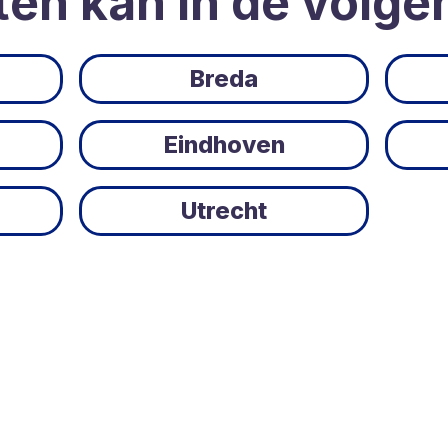
ten kan in de volge
Breda
Eindhoven
Utrecht