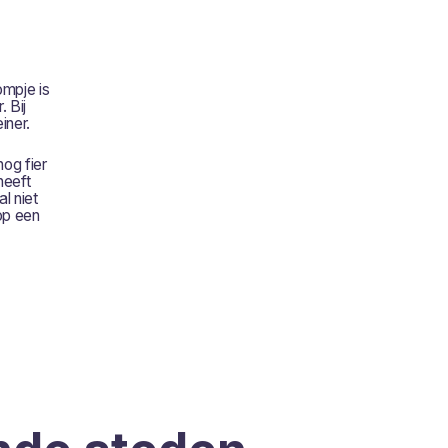
mpje is
 Bij
iner.
og fier
heeft
l niet
op een