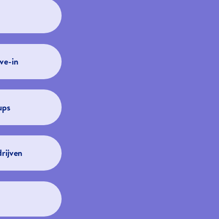
ve-in
ups
rijven