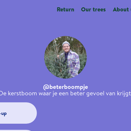
Return
Our trees
About 
@beterboompje
De kerstboom waar je een beter gevoel van krijgt
-up