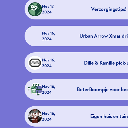
Nov 17,
Verzorgingstips!
2024
Nov 16,
Urban Arrow Xmas dri
2024
Nov 16,
Dille & Kamille pick-
2024
Nov 16,
BeterBoompje voor bed
2024
Nov 16,
Eigen huis en tuin
2024