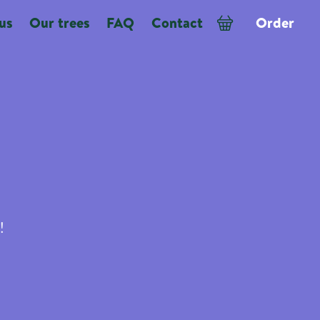
us
Our trees
FAQ
Contact
Order
!