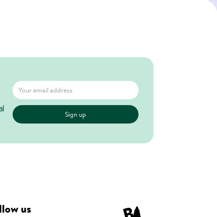
al
llow us