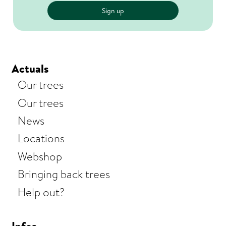
Actuals
Our trees
Our trees
News
Locations
Webshop
Bringing back trees
Help out?
Infos