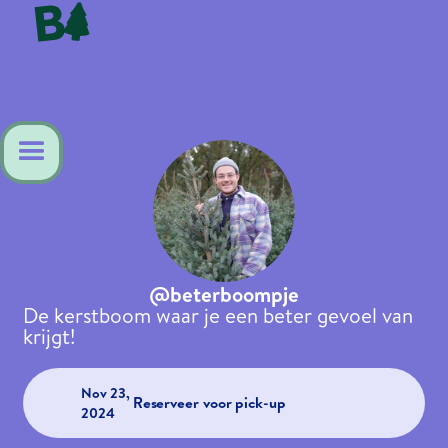
@beterboompje
De kerstboom waar je een beter gevoel van
krijgt!
Nov 23,
Reserveer voor pick-up
2024