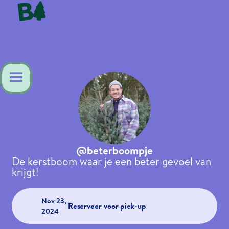
@beterboompje
De kerstboom waar je een beter gevoel van
krijgt!
Nov 23,
Reserveer voor pick-up
2024