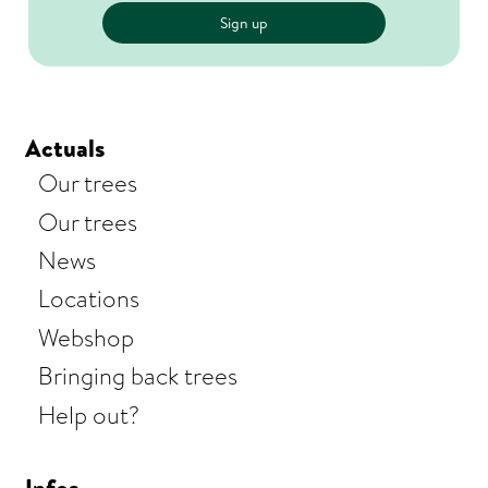
Actuals
Our trees
Our trees
News
Locations
Webshop
Bringing back trees
Help out?
Infos